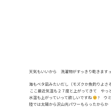
:
天気もいいから 洗濯物がすっきり乾きます :sun
海もベタ凪みたいだし（モズクか魚釣りよさ
ここ最近気温も２７度と上がってきて やっ
水温も上がっていって欲しいですね
? ウ
陸では太陽から沢山光パワーもらったからか