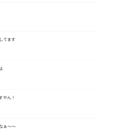
してます
よ
すやん！
なぁ～～