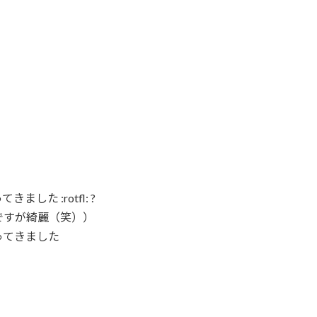
た :rotfl: ?
ですが綺麗（笑））
ってきました