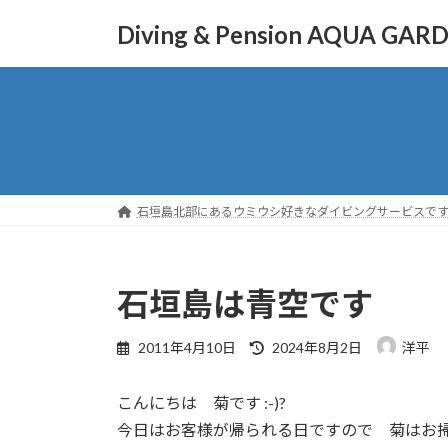
コ
ナ
Diving & Pension AQUA GAR
ン
ビ
テ
ゲ
ン
ー
ツ
シ
へ
ョ
ス
ン
キ
に
ッ
移
石垣島北部にあるウミウシ好きなダイビングサービスで
プ
動
石垣島は青空です
最
2011年4月10日
2024年8月2日
洋平
終
更
こんにちは 菊です :-)?
新
日
今日はお客様が帰られる日ですので 菊はお
時