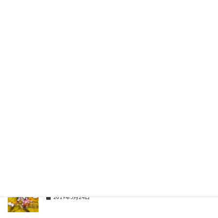
夏だね～～空が青いよ
2019年7月24日
かっこいいポーズですやん！
2019年6月17日
久しぶりに甲殻類のリクエストだよ～
2019年5月30日
今日も張り切ってウミウシ探すよ～
2019年5月25日
今日からウミウシダイビングだよ～
2019年5月24日