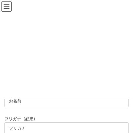
コ
ナ
Diving & Pension AQUA GARDEN
ン
ビ
テ
ゲ
ン
ー
ツ
シ
お問い合わせ
へ
ョ
ス
ン
キ
に
ッ
移
石垣島北部にあるウミウシ好きなダイビングサービスです
プ
動
お問い合わせ
ご予約可能かまたはご不明な点をお問い合わせください、返信は
36時間以内に返信しておりますのでよろしくお願いいたします。
お名前（必須項目）
フリガナ（必須）