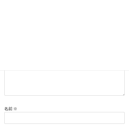
コメントを残す
メールアドレスが公開されることはありません。
※
が付いている
欄は必須項目です
コメント
※
名前
※