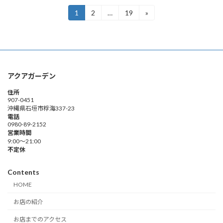
投
1
2
…
19
»
固
固
固
定
定
定
稿
ペ
ペ
ペ
ー
ー
ー
の
ジ
ジ
ジ
ペ
アクアガーデン
ー
住所
ジ
907-0451
沖縄県石垣市桴海337-23
送
電話
0980-89-2152
り
営業時間
9:00～21:00
不定休
Contents
HOME
お店の紹介
お店までのアクセス