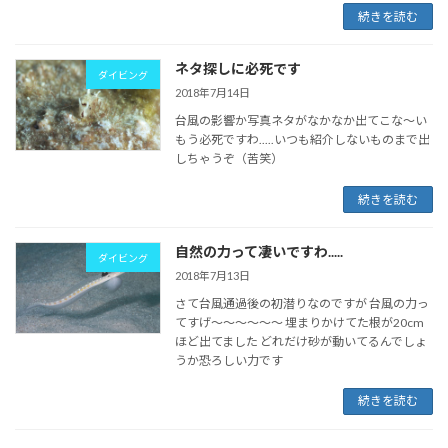
続きを読む
ネタ探しに必死です
ダイビング
2018年7月14日
台風の影響か写真ネタがなかなか出てこな～い
もう必死ですわ.....いつも紹介しないものまで出
しちゃうぞ（苦笑）
続きを読む
自然の力って凄いですわ.....
ダイビング
2018年7月13日
さて台風通過後の初潜りなのですが 台風の力っ
てすげ～～～～～～ 埋まりかけてた根が20cm
ほど出てました どれだけ砂が動いてるんでしょ
うか恐ろしい力です
続きを読む