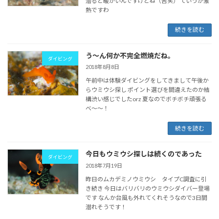
潜ると暖かいんですけどね（苦笑） ていうか激
熱ですわ
続きを読む
う～ん何か不完全燃焼だね。
ダイビング
2018年8月8日
午前中は体験ダイビングをしてきまして午後か
らウミウシ探し ポイント選びを間違えたのか結
構渋い感じでしたorz 夏なのでボチボチ頑張る
べ～～！
続きを読む
今日もウミウシ探しは続くのであった
ダイビング
2018年7月19日
昨日のムカデミノウミウシ タイプC調査に引
き続き 今日はバリバリのウミウシダイバー登場
です なんか台風も外れてくれそうなので3日間
潜れそうです！