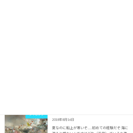
ダイビング
2018年9月15日
石垣の遥か南にある台風の影響の風が吹いてま
す 凄いね～自然の力って市街地の方は波が凄い
ですわ しかし当店は島の裏側にあるので問題な
しで～す
続きを読む
今日も雨の中ダイビングだよ！
ダイビング
2018年8月17日
このところずっと天気が悪い石垣島です 今日も
ダイビング中に真っ暗になりまして.... なんかナ
イトダイビングみたいな感じでした（笑）
続きを読む
夏なのに寒いぞ！
ダイビング
2018年8月16日
夏なのに船上が寒いぞ.....初めての経験だぞ 海に