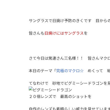
:
サングラスで日焼け予防のきくです
目からの
皆さんも
日焼けにはサングラス
を
さて今日は常連さん三名様！！ 皆さんマク
本日のテーマ「
究極のマクロ☆
めくって 粘
てなわけで 砂地でピグミーシードラゴンを
２０倍レンズで 最高のショットを
自作のレンズも素晴らしい威力を見せていま