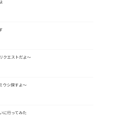
よ
す
リクエストだよ～
ミウシ探すよ～
いに行ってみた