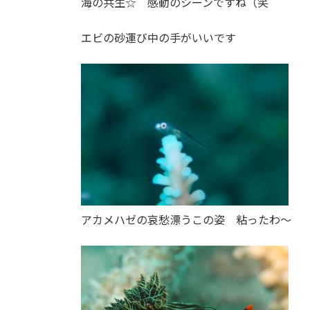
海の共生☆ 感動のシーンですね
（笑
エビの砂運び中の手がいいです
アカメハゼの哀愁漂うこの姿
粘ったわ～