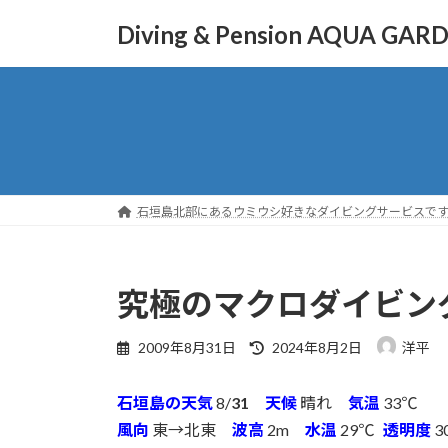
コ
ナ
Diving & Pension AQUA GAR
ン
ビ
テ
ゲ
ン
ー
ツ
シ
へ
ョ
ス
ン
キ
に
ッ
移
石垣島北部にあるウミウシ好きなダイビングサービスで
プ
動
究極のマクロダイビン
最
2009年8月31日
2024年8月2日
洋平
終
更
石垣島の天気
8/
31
天候
晴れ
気温
33℃
新
日
風向
東→北東
波高
2m
水温
29℃
透明度
3
時