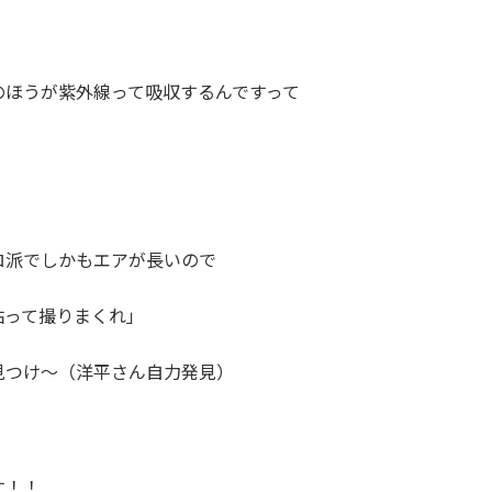
ほうが紫外線って吸収するんですって
ロ派でしかもエアが長いので
って撮りまくれ」
見つけ～（洋平さん自力発見）
す！！