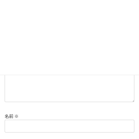
コメントを残す
メールアドレスが公開されることはありません。
※
が付いている
欄は必須項目です
コメント
※
名前
※