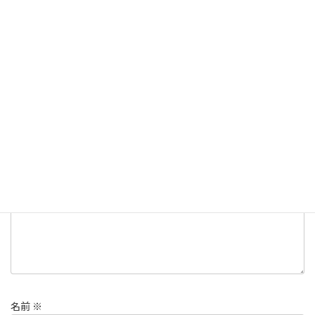
ダイビング
カテゴリー
日記
タグ
コメントを残す
メールアドレスが公開されることはありません。
※
が付いている
欄は必須項目です
コメント
※
名前
※