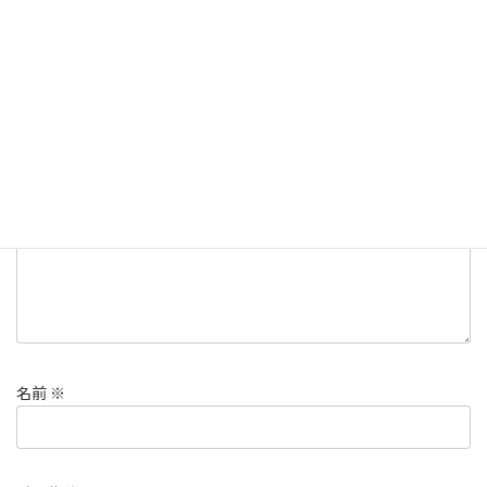
コメントを残す
メールアドレスが公開されることはありません。
※
が付いている
欄は必須項目です
コメント
※
名前
※