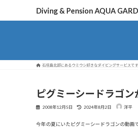
コ
ナ
Diving & Pension AQUA GAR
ン
ビ
テ
ゲ
ン
ー
ツ
シ
へ
ョ
ス
ン
キ
に
ッ
移
石垣島北部にあるウミウシ好きなダイビングサービスで
プ
動
ピグミーシードラゴン
最
2008年12月5日
2024年8月2日
洋平
終
更
今年の夏にいたピグミーシードラゴンの動画
新
日
時