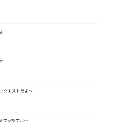
よ
す
リクエストだよ～
ミウシ探すよ～