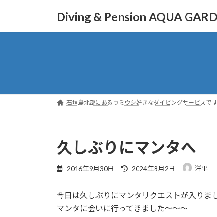
コ
ナ
Diving & Pension AQUA GAR
ン
ビ
テ
ゲ
ン
ー
ツ
シ
へ
ョ
ス
ン
キ
に
ッ
移
石垣島北部にあるウミウシ好きなダイビングサービスで
プ
動
久しぶりにマンタへ
最
2016年9月30日
2024年8月2日
洋平
終
更
今日は久しぶりにマンタリクエストが入りま
新
日
マンタに会いに行ってきました～～～
時