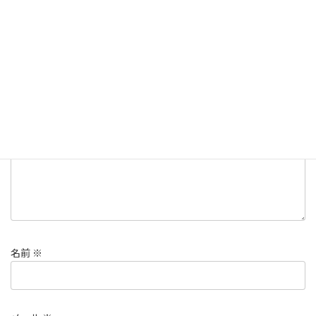
コメントを残す
メールアドレスが公開されることはありません。
※
が付いている
欄は必須項目です
コメント
※
名前
※