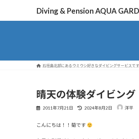
コ
ナ
Diving & Pension AQUA GAR
ン
ビ
テ
ゲ
ン
ー
ツ
シ
へ
ョ
ス
ン
キ
に
ッ
移
石垣島北部にあるウミウシ好きなダイビングサービスで
プ
動
晴天の体験ダイビング
最
2011年7月21日
2024年8月2日
洋平
終
更
こんにちは！！菊です
新
日
時