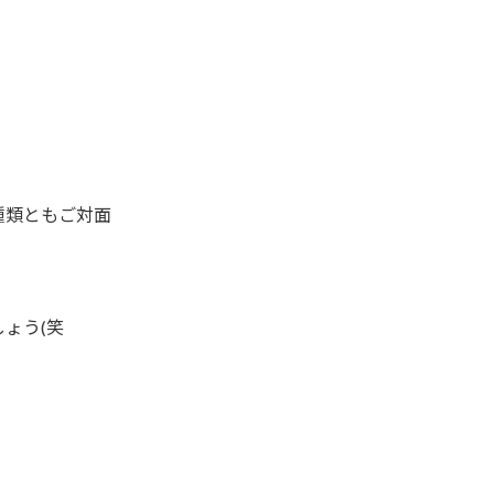
種類ともご対面
ょう(笑