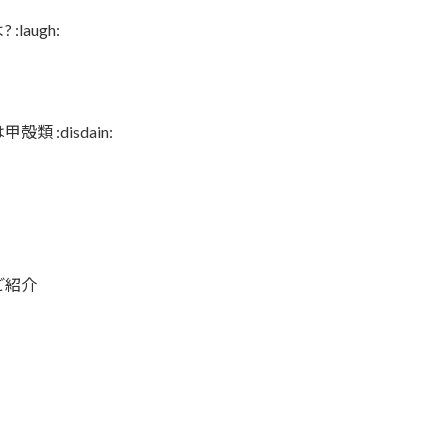
laugh:
:disdain:
ご紹介