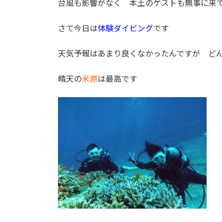
台風も影響がなく 本土のゲストも無事に来
:
さて今日は
体験ダイビング
です
天気予報はあまり良くなかったんですが ど
晴天の
米原
は最高です