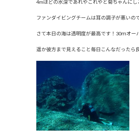
4mほどの水深であれやこれやと菊ちゃんにしごかれ
:
ファンダイビングチームは耳の調子が悪いの
さて本日の海は透明度が最高です！30ｍオー
遥か彼方まで見えること毎日こんなだったら