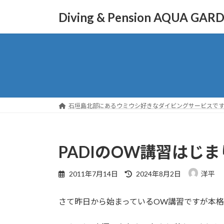
コ
ナ
Diving & Pension AQUA GAR
ン
ビ
テ
ゲ
ン
ー
ツ
シ
へ
ョ
ス
ン
キ
に
ッ
移
石垣島北部にあるウミウシ好きなダイビングサービスで
プ
動
PADIのOW講習はじ
最
2011年7月14日
2024年8月2日
洋平
終
更
さて昨日から始まっているOW講習ですが本
新
日
時