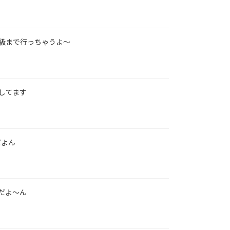
級まで行っちゃうよ～
してます
だよん
だよ～ん