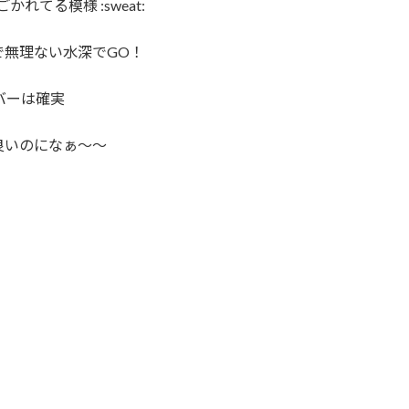
てる模様 :sweat:
で無理ない水深でGO！
バーは確実
良いのになぁ～～