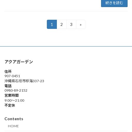
続きを読む
投
1
2
3
»
固
固
固
定
定
定
稿
ペ
ペ
ペ
ー
ー
ー
の
ジ
ジ
ジ
ペ
アクアガーデン
ー
住所
ジ
907-0451
沖縄県石垣市桴海337-23
送
電話
0980-89-2152
り
営業時間
9:00～21:00
不定休
Contents
HOME