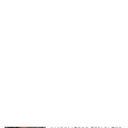
家族でダイビング＆スノーケリング
ダイビング
2011年7月27日
本日はノーゲストということで家族サービス
Dayです お父さんはいつも海に行ってる気がし
ますがまぁ良いか！ うちのガキ共も10歳と8歳
になりまして手がかからなく？ なってきて体験
ダイビングなどもできるお年頃に
続きを読む
マクロにマンタにカヌーで盛りだくさん
日記
2011年7月25日
こんばんは菊です
今日は天気は悪くなかった
んですが 雷がゴロゴロ 夏の雲ですね～
続きを読む
本日は北部です
ダイビング
2011年7月23日