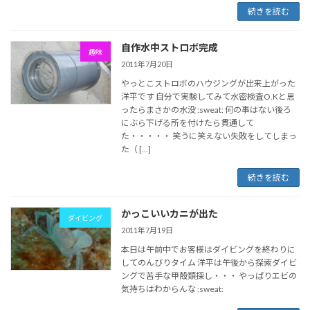
続きを読む
自作水中ストロボ完成
趣味
2011年7月20日
やっとこストロボのハウジングが出来上がった
洋平です 自分で実験してみて水密検査O.Kと思
ったらまさかの水没 :sweat: 何の事はない後ろ
にぶら下げる所を付けたら貫通して
た・・・・・ 笑うに笑えない失敗をしてしまっ
た（ […]
続きを読む
かっこいいカニが出た
ダイビング
2011年7月19日
本日は午前中でお客様はダイビングを終わりに
してのんびりタイム 洋平は午後から探索ダイビ
ングで苦手な甲殻類探し・・・ やっぱりエビの
気持ちはわからんな :sweat: