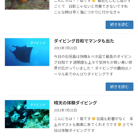
こんにちは！！菊です
最近むしむし度がす
ごくて 日影じゃないと作業できないですね
こんな時は早く海につかりに行かなきゃ
続きを読む
ダイビング日和でマンタも出た
ダイビング
2011年7月22日
今日の石垣島は快晴＆ベタ凪で最高のダイビン
グ日和です 透明度も上々で気持ちが良い青い世
界が広がっていました！ ダイビングの趣向はノ
ーマル系でのんびりダイビングです
続きを読む
晴天の体験ダイビング
ダイビング
2011年7月21日
こんにちは！！菊です
台風も影響がなく 本
土のゲストも無事に来てくれそうです
さて今
日は体験ダイビングです