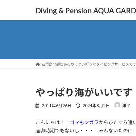
コ
ナ
Diving & Pension AQUA GAR
ン
ビ
テ
ゲ
ン
ー
ツ
シ
へ
ョ
ス
ン
キ
に
ッ
移
石垣島北部にあるウミウシ好きなダイビングサービスで
プ
動
やっぱり海がいいです
最
2011年6月26日
2024年8月2日
洋平
終
更
こんにちは！！
ゴマもンガラ
からひたすら追い掛
新
日
産卵時期でもないし・・・ みんないたのに
時