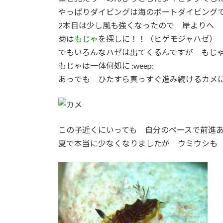
やっぱりダイビングは海のボートダイビング
2本目は少し風も強くなったので 岸よりへ
菊は
もじゃ
を探しに！！（ヒゲモジャハゼ）
でもいろんなハゼは出てくるんですが もじ
もじゃは一体何処に :weep:
あっでも ひたすら真っすぐ進み続けるカメ
この子近くにいっても 自分のペースで前進
夏で本当に少なくなりましたが ウミウシも