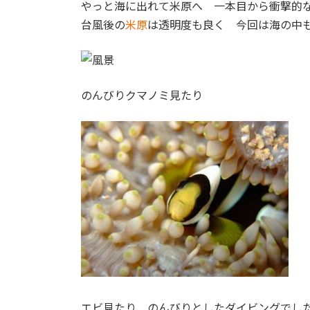
やっと海に出れて米原へ 一本目から衝撃的な
:
台風後の
米原
は透明度も良く 今回は海の中
のんびりクマノミ見たり
エビ見たり のんびりとしたダイビングでした :b