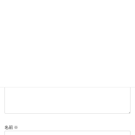
ダイビング
カテゴリー
コメントを残す
メールアドレスが公開されることはありません。
※
が付いている
欄は必須項目です
コメント
※
名前
※