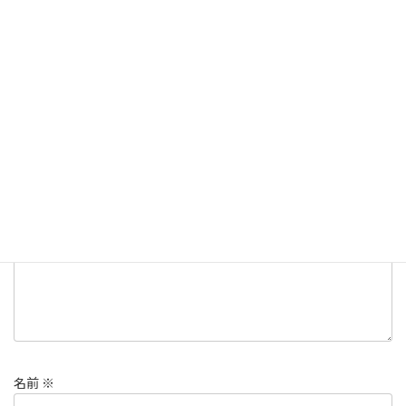
ダイビング
カテゴリー
コメントを残す
メールアドレスが公開されることはありません。
※
が付いている
欄は必須項目です
コメント
※
名前
※