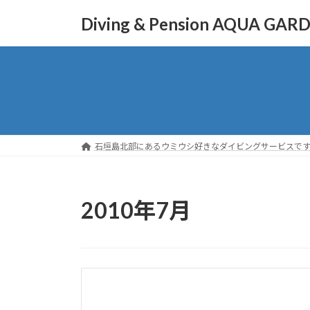
コ
ナ
Diving & Pension AQUA GAR
ン
ビ
テ
ゲ
ン
ー
ツ
シ
へ
ョ
ス
ン
キ
に
ッ
移
石垣島北部にあるウミウシ好きなダイビングサービスで
プ
動
2010年7月