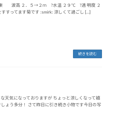
東 波高 ２．５→２ｍ ?水温 ２９℃ ?透 明度 ２
てます菊です :smirk: 涼しくて過ごし […]
続きを読む
な天気になっておりますが ちょっと涼しくなって嬉
でしょう多分！ さて昨日に引き続き小物です今日の写