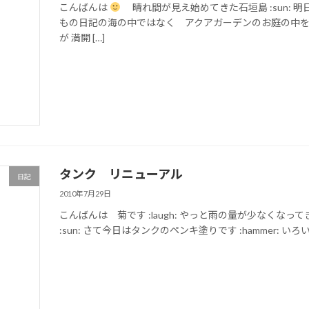
こんばんは
晴れ間が見え始めてきた石垣島 :sun: 
もの日記の海の中ではなく アクアガーデンのお庭の中
が 満開 […]
タンク リニューアル
日記
2010年7月29日
こんばんは 菊です :laugh: やっと雨の量が少なく
:sun: さて今日はタンクのペンキ塗りです :hammer: 