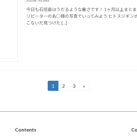
2010年7月18日
今日も石垣島はうだるような暑さです！ 1ヶ月以上まと
リピーターの名○様の写真でいってみよう ヒトスジギン
こないだ見つけた […]
1
2
3
»
固
固
固
定
定
定
ペ
ペ
ペ
ー
ー
ー
ジ
ジ
ジ
Contents
Co