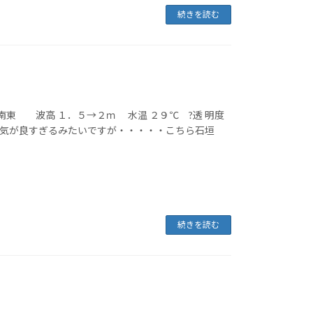
続きを読む
 南東 波高 １．５→２ｍ 水温 ２９℃ ?透 明度
気が良すぎるみたいですが・・・・・こちら石垣
続きを読む