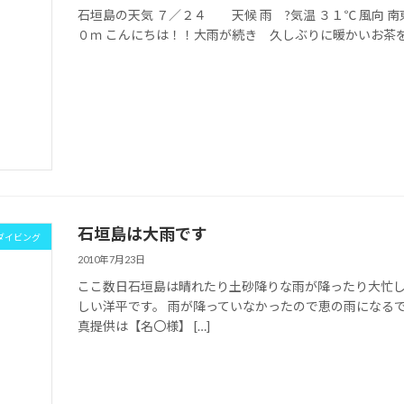
石垣島の天気 ７／２４ 天候 雨 ?気温 ３１℃ 風向 南
０ｍ こんにちは！！大雨が続き 久しぶりに暖かいお茶をすすっ
石垣島は大雨です
ダイビング
2010年7月23日
ここ数日石垣島は晴れたり土砂降りな雨が降ったり大忙し
しい洋平です。 雨が降っていなかったので恵の雨になる
真提供は【名〇様】 […]