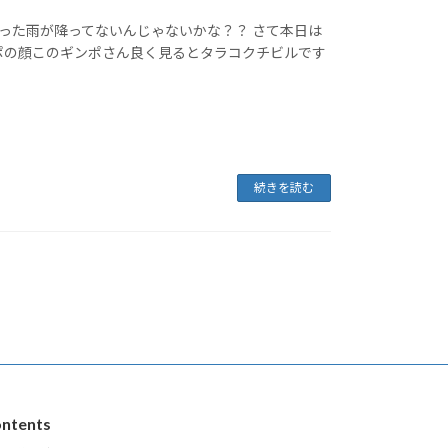
まった雨が降ってないんじゃないかな？？ さて本日は
ポの顔このギンポさん良く見るとタラコクチビルです
続きを読む
ntents