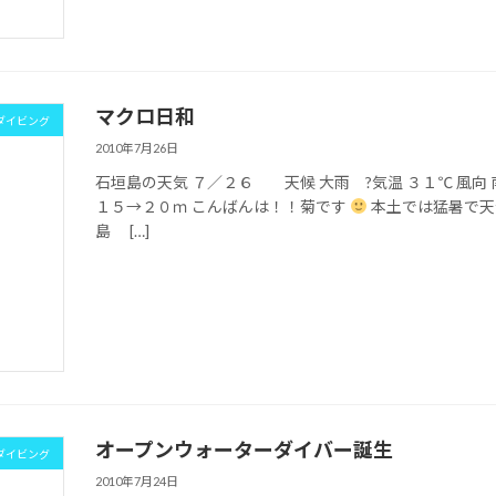
マクロ日和
ダイビング
2010年7月26日
石垣島の天気 ７／２６ 天候 大雨 ?気温 ３１℃ 風向
１５→２０ｍ こんばんは！！菊です
本土では猛暑で天
島 […]
オープンウォーターダイバー誕生
ダイビング
2010年7月24日