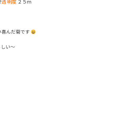
?
透 明度
２５ｍ
い喜んだ菊です
らしい～