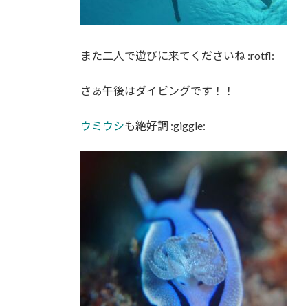
また二人で遊びに来てくださいね :rotfl:
さぁ午後はダイビングです！！
ウミウシ
も絶好調 :giggle: