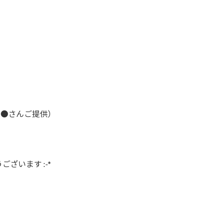
名●さんご提供）
ざいます :-*