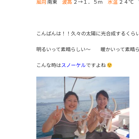
風向
南東
波高
２→１．５ｍ
水温
２４℃ 
:
こんばんは！！久々の太陽に光合成するくら
明るいって素晴らしい～ 暖かいって素晴
こんな時は
スノーケル
ですよね