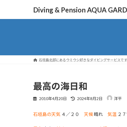
コ
ナ
Diving & Pension AQUA GAR
ン
ビ
テ
ゲ
ン
ー
ツ
シ
へ
ョ
ス
ン
キ
に
ッ
移
石垣島北部にあるウミウシ好きなダイビングサービスで
プ
動
最高の海日和
最
2010年4月20日
2024年8月2日
洋平
終
更
石垣島の天気
４／２０
天候
晴れ
気温
２７
新
日
時