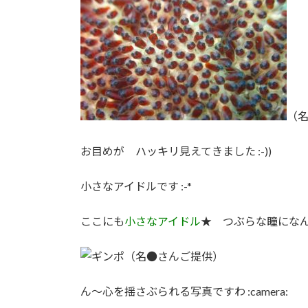
（
お目めが ハッキリ見えてきました :-))
小さなアイドルです :-*
ここにも
小さなアイドル
★ つぶらな瞳になんと
（名●さんご提供）
ん～心を揺さぶられる写真ですわ :camera: