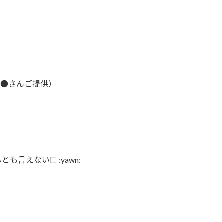
名●さんご提供）
も言えない口 :yawn: