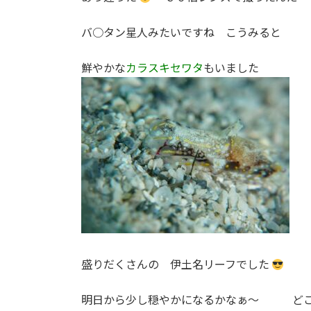
バ○タン星人みたいですね こうみると
鮮やかな
カラスキセワタ
もいました
盛りだくさんの 伊土名リーフでした
明日から少し穏やかになるかなぁ～ どこ