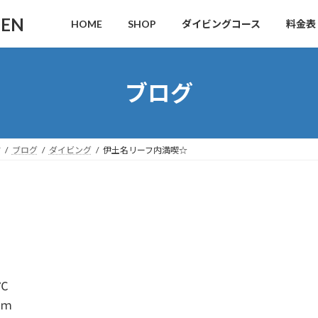
DEN
HOME
SHOP
ダイビングコース
料金表
ブログ
す
ブログ
ダイビング
伊土名リーフ内満喫☆
℃
ｍ