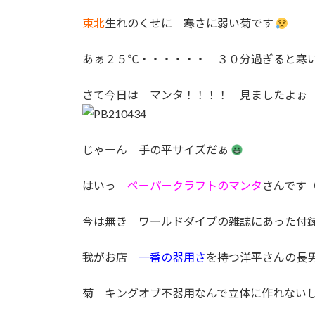
:
東北
生れのくせに 寒さに弱い菊です
あぁ２５℃・・・・・・ ３０分過ぎる
さて今日は マンタ！！！！ 見ましたよぉ
じゃーん 手の平サイズだぁ
はいっ
ペーパークラフトのマンタ
さんです
今は無き ワールドダイブの雑誌にあった付
我がお店
一番の器用さ
を持つ洋平さんの長
菊 キングオブ不器用なんで立体に作れない