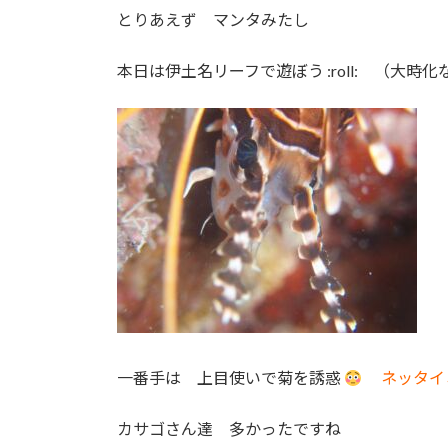
とりあえず マンタみたし
本日は伊土名リーフで遊ぼう :roll: （大
一番手は 上目使いで菊を誘惑
ネッタイ
カサゴさん達 多かったですね