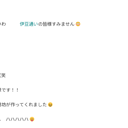
と寒いわ
伊豆通い
の皆様すみません
（笑
録です！！
男坊が作ってくれました
し ハハハハハ