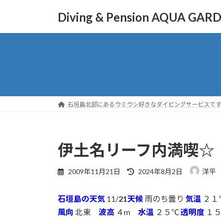
コ
ナ
Diving & Pension AQUA GAR
ン
ビ
テ
ゲ
ン
ー
ツ
シ
へ
ョ
ス
ン
キ
に
ッ
移
石垣島北部にあるウミウシ好きなダイビングサービスで
プ
動
伊土名リーフ内満喫☆
最
2009年11月21日
2024年8月2日
洋平
終
更
石垣島の天気
11/
21
天候
雨のち曇り
気温
２１
新
日
風向
北東
波高
４m
水温
２５℃
透明度
１５
時