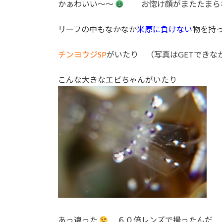
かぁわいい～～
お惚け顔がまたたまら
リーフの中もなかなか
米原に負けない
物を持
チンヨウジSP
がいたり （写真はGETできな
こんな大きなエビちゃんがいたり
あっ違った
６０倍レンズで撮ったんだ