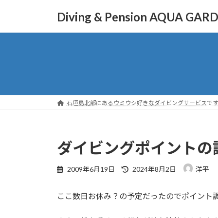
コ
ナ
Diving & Pension AQUA GAR
ン
ビ
テ
ゲ
ン
ー
ツ
シ
へ
ョ
ス
ン
キ
に
ッ
移
石垣島北部にあるウミウシ好きなダイビングサービスで
プ
動
ダイビングポイントの
最
2009年6月19日
2024年8月2日
洋平
終
更
ここ数日お休み？の予定だったのでポイント
新
日
時