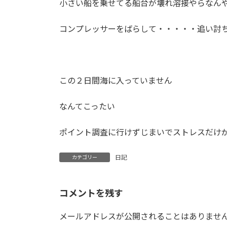
小さい船を乗せてる船台が壊れ溶接やらなんや
:
コンプレッサーをばらして・・・・・追い討ち
この２日間海に入っていません
なんてこったい
ポイント調査に行けずじまいでストレスだけ
日記
カテゴリー
コメントを残す
メールアドレスが公開されることはありませ