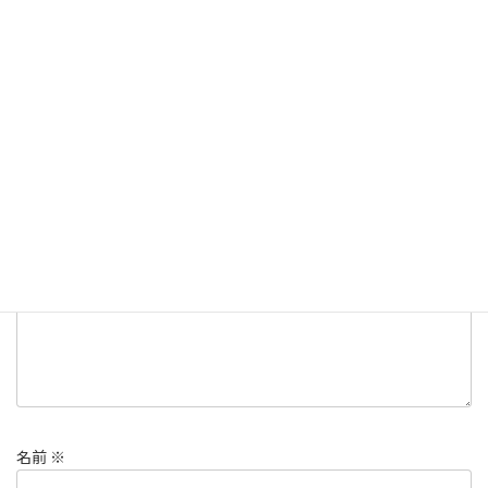
ダイビング
カテゴリー
ダイビング
マンタ
動画
石垣島
タグ
コメントを残す
メールアドレスが公開されることはありません。
※
が付いている
欄は必須項目です
コメント
※
名前
※