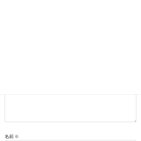
ダイビング
カテゴリー
ダイビング
マンタ
写真
石垣島
タグ
コメントを残す
メールアドレスが公開されることはありません。
※
が付いている
欄は必須項目です
コメント
※
名前
※