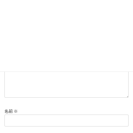
コメントを残す
メールアドレスが公開されることはありません。
※
が付いている
欄は必須項目です
コメント
※
名前
※