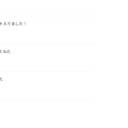
ト入りました！
てみた
た