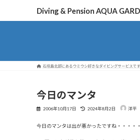
コ
ナ
Diving & Pension AQUA GAR
ン
ビ
テ
ゲ
ン
ー
ツ
シ
へ
ョ
ス
ン
キ
に
ッ
移
石垣島北部にあるウミウシ好きなダイビングサービスで
プ
動
今日のマンタ
最
2006年10月17日
2024年8月2日
洋平
終
更
今日のマンタは出が悪かったですね・・・・
新
日
時