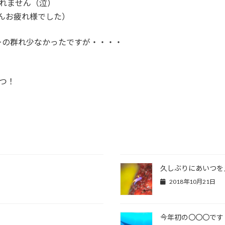
れません（泣）
んお疲れ様でした）
ーの群れ少なかったですが・・・・
つ！
久しぶりにあいつを
2018年10月21日
今年初の〇〇〇です