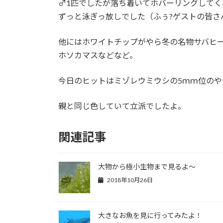
♂1匹でしたが落ち着いてホバーリングしてく
:
ずっと泳ぎっ放しでした（ふぅ?ゲストの皆さ
他にはホワイトチップがやら冬の名物サバヒ
ホソカマスなどなど。
今日のヒットはミゾレウミウシの5ｍｍ位のや
親と同じ色していて立派でしたよ。
関連記事
大物から極小生物まで見るよ～
2018年10月26日
大きなお魚を見に行ってみたよ！