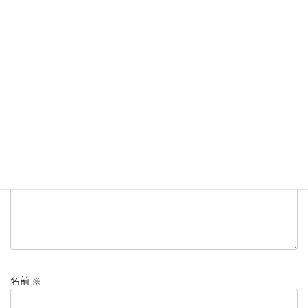
ダイビング
カテゴリー
ダイビング
写真
石垣島
タグ
コメントを残す
メールアドレスが公開されることはありません。
※
が付いている
欄は必須項目です
コメント
※
名前
※