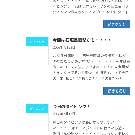
んでした・・・・・体は気をつけなきゃね、 ダ
イビングチームはミナミハコフグの幼魚＆コブ
シメ＆マンタ４枚&イソマグロ ついでにタ […]
続きを読む
今回は石垣島直撃かも・・・・
ダイビング
2006年7月22日
台風５号情報！！ 石垣島直撃の模様ですね7/24
の夜あたりがあぶな?い・・・・・・・今年はも
うこのコースで決まりですね！ だんだん台風が
大きくなってるから恐いこの頃です。 さて今日
の１本目はハゼが撮りた?い！との事だった […]
続きを読む
今日のダイビング！！
ダイビング
2006年7月18日
今日のダイビングは最初からつまづい
た・・・・ 考えてたポイントに行ったら近くに
漁師さんの船が・・・・・・しまったナポレオ