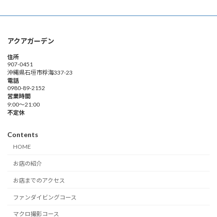
ー
ー
の
ジ
ジ
ペ
アクアガーデン
ー
住所
ジ
907-0451
沖縄県石垣市桴海337-23
送
電話
0980-89-2152
り
営業時間
9:00～21:00
不定休
Contents
HOME
お店の紹介
お店までのアクセス
ファンダイビングコース
マクロ撮影コース