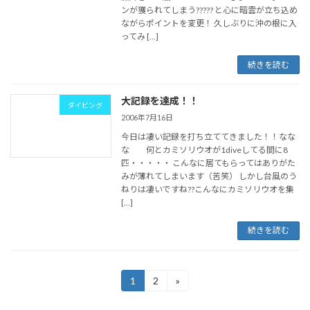
ンが獲られてしまう????? と心に暗雲が立ち込め
ながらポイントを変更！ 久しぶりに沖の根に入
ってみ […]
続きを読む
大記録を達成！！
ダイビング
2006年7月16日
今日は凄い記録を打ち立ててきました！！なな
な 何とカミソリウオが1diveしてる間に8
匹・・・・・ こんなに居てもらってはありがた
みが薄れてしまいます（苦笑） しかし台風のう
ねりは凄いですね??こんなにカミソリウオを集
[…]
続きを読む
投
1
2
»
固
固
定
定
稿
ペ
ペ