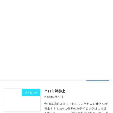
い・・・・・ もう既に遅く船は出せずじまいに
なってしまった・・はぁ???。 少しでも海を感じ
よう！ということで近くの栽培漁業センター？
聞き慣れ […]
続きを読む
虫眼鏡最後の作
ダイビング
2006年7月23日
先日なくした虫眼鏡最後の写真です・・・・ハ
ナビラクマノミ可愛いですね?? 今年シーズンが
終わったら虫眼鏡また買ってやる！！ 最近写真
が少なく寂しかったので海を感じて下さいね?
続きを読む
ヒロミ姉参上！
ダイビング
2006年7月23日
今日は以前スタッフをしていたヒロミ姉さんが
参上！！ しか?し骨折の為ダイビングはしませ