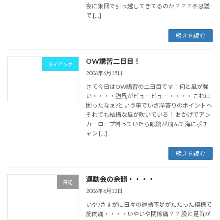
夜に集団で引っ越してきてるのか？？？不思議
で […]
続きを読む
OW講習二日目！
ダイビング
2006年6月15日
さて今日はOW講習の二日目です！何と風が強
い・・・・強風がビュービュー・・・・ これは
困ったなぁ?という事でいざ岸寄りのポイントへ
それでも結構な風が吹いている！ おかげでアン
カーロープ縛っていたら眼鏡が飛んで海にポチ
ャン […]
続きを読む
運動会の余韻・・・・
日記
2006年6月12日
いや?さすがに日々の運動不足がたたった模様で
筋肉痛・・・・いやいや関節痛？？ 股と足首が