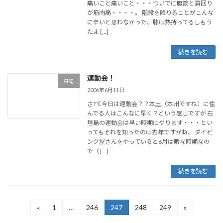
痛いこと痛いこと・・・ついでに腹筋と肩回り
が筋肉痛・・・・。 階段を降りることがこんな
に辛いと思わなかった、膝は熱持ってるしもう
たま […]
続きを読む
運動会！
日記
2006年6月11日
さ?て今日は運動会？？本土（本州ですね）に住
んでる人はこんなに早く？という感じですが 石
垣島の運動会は早い時期にやります・・・とい
ってもそれを知ったのは去年ですがね、 ダイビ
ング屋さんをやっていると6月は暇な時期なの
で（ […]
続きを読む
投
«
1
…
246
247
248
249
»
固
固
固
固
固
定
定
定
定
定