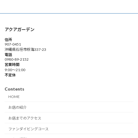
稿
ペ
ペ
ペ
ペ
ペ
ー
ー
ー
ー
ー
の
ジ
ジ
ジ
ジ
ジ
ペ
アクアガーデン
ー
住所
ジ
907-0451
沖縄県石垣市桴海337-23
送
電話
0980-89-2152
り
営業時間
9:00～21:00
不定休
Contents
HOME
お店の紹介
お店までのアクセス
ファンダイビングコース