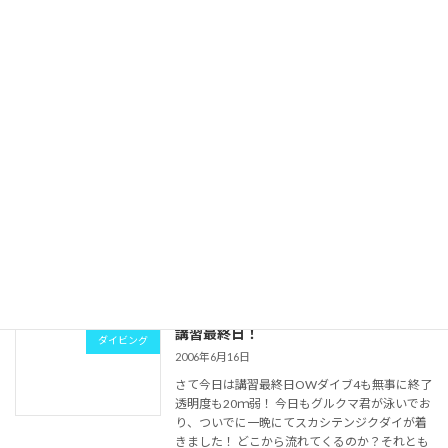
た（笑 […]
続きを読む
NEWポイント？
ダイビング
2006年6月17日
先日アダンを海に沈めためた所の経過報告で
す。 アカメハゼが一杯ついたのですが今日見に
行ってみたらスカシテンジクダイやイシモチ君
が つき始めて徐々にお魚が増えていますね??
（喜） ただもう少し透明度がよければ・・・・
北風の […]
続きを読む
講習最終日！
ダイビング
2006年6月16日
さて今日は講習最終日OWダイブ4も無事に終了
透明度も20ｍ弱！ 今日もグルクマ君が泳いでお
り、ついでに一晩にてスカシテンジクダイが着
きました！ どこから流れてくるのか？それとも