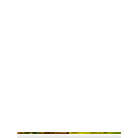
アオウミガメ
チャイロオウカンウミウ
シ
ハナミドリガイ
キシマオトメウミウシ