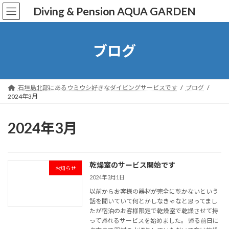
コ
ナ
Diving & Pension AQUA GARDEN
ン
ビ
テ
ゲ
ン
ー
ツ
シ
ブログ
へ
ョ
ス
ン
キ
に
ッ
移
石垣島北部にあるウミウシ好きなダイビングサービスです
ブログ
プ
動
2024年3月
2024年3月
乾燥室のサービス開始です
お知らせ
2024年3月1日
以前からお客様の器材が完全に乾かないという
話を聞いていて何とかしなきゃなと思ってまし
たが宿泊のお客様限定で乾燥室で乾燥させて持
って帰れるサービスを始めました。 帰る前日に