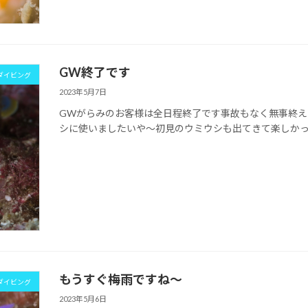
GW終了です
ダイビング
2023年5月7日
GWがらみのお客様は全日程終了です事故もなく無事終えまし
シに使いましたいや～初見のウミウシも出てきて楽しか
もうすぐ梅雨ですね～
ダイビング
2023年5月6日