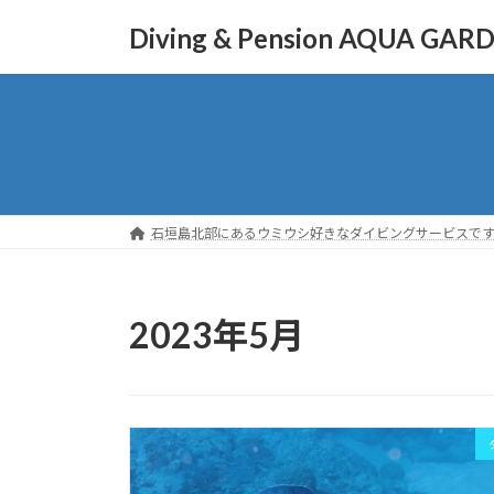
コ
ナ
Diving & Pension AQUA GAR
ン
ビ
テ
ゲ
ン
ー
ツ
シ
へ
ョ
ス
ン
キ
に
ッ
移
石垣島北部にあるウミウシ好きなダイビングサービスで
プ
動
2023年5月