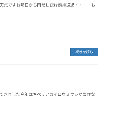
な天気ですね明日から雨だし夜は前線通過・・・・も
続きを読む
んできました今年はキベリアカイロウミウシが豊作な
。