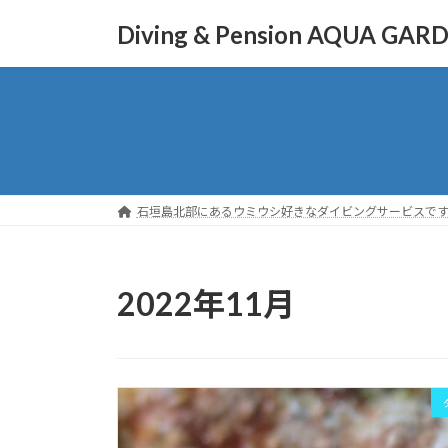
コ
ナ
Diving & Pension AQUA GAR
ン
ビ
テ
ゲ
ン
ー
ツ
シ
へ
ョ
ス
ン
キ
に
ッ
移
石垣島北部にあるウミウシ好きなダイビングサービスで
プ
動
2022年11月