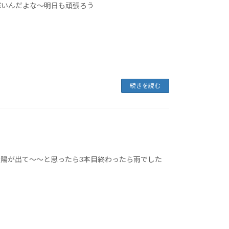
寒いんだよな～明日も頑張ろう
続きを読む
太陽が出て～～と思ったら3本目終わったら雨でした