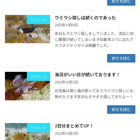
続きを読む
ウミウシ探しは続くのであった
ダイビング
2022年10月4日
本日もウミウシ探しをしていました、流石に同
じ種類が続いてしまいますね数年ぶりに出たア
カフチミドリガイは綺麗でした。
続きを読む
海況がいい日が続いております！
ダイビング
2022年10月3日
石垣島は良い海が続いておりウミウシ探しにも
熱が入ります本日もボチボチ探してきたよ～！
続きを読む
2日分まとめてUP！
ダイビング
2022年10月2日