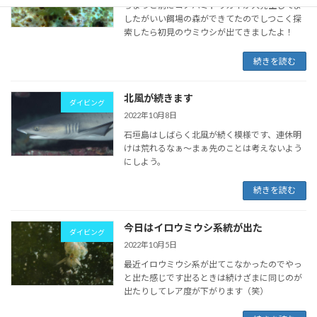
ちょっと前にコノハミドリガイが大発生してま
したがいい餌場の森ができてたのでしつこく探
索したら初見のウミウシが出てきましたよ！
続きを読む
北風が続きます
ダイビング
2022年10月8日
石垣島はしばらく北風が続く模様です、連休明
けは荒れるなぁ～まぁ先のことは考えないよう
にしよう。
続きを読む
今日はイロウミウシ系統が出た
ダイビング
2022年10月5日
最近イロウミウシ系が出てこなかったのでやっ
と出た感じです出るときは続けざまに同じのが
出たりしてレア度が下がります（笑）