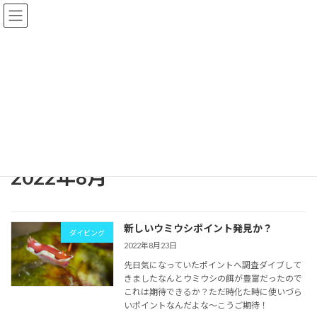
コ
ナ
Diving & Pension AQUA GARDEN
ン
ビ
テ
ゲ
ン
ー
ツ
シ
ブログ
へ
ョ
ス
ン
キ
に
ッ
移
石垣島北部にあるウミウシ好きなダイビングサービスです
ブログ
プ
動
2022年8月
2022年8月
新しいウミウシポイント発見か？
ダイビング
2022年8月23日
先日気になっていたポイントへ調査ダイブして
きましたなんとウミウシの餌が豊富だったので
これは期待できるか？ただ時化た時に使いづら
いポイントなんだよな～こうご期待！