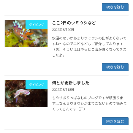
続きを読む
ここ2日のウミウシなど
ダイビング
2022年8月20日
水温のせいかあまりウミウシの出がよくないで
すね～なのでエビなどもご紹介しております
（笑）そういえばやっとこ海が青くなってきま
したよ。
続きを読む
何とか更新しました
ダイビング
2022年8月18日
もうサボりっぱなしのブログですが頑張りま
す....なんせウミウシが出てこないもので悩みま
くってるんです（汗）
続きを読む