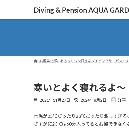
コ
ナ
Diving & Pension AQUA GAR
ン
ビ
テ
ゲ
ン
ー
ツ
シ
へ
ョ
ス
ン
キ
に
ッ
移
石垣島北部にあるウミウシ好きなダイビングサービスで
プ
動
寒いとよく寝れるよ～
最
2021年11月27日
2024年8月2日
洋平
終
更
水温が25℃だったり23℃だったり激しすぎる
新
日
さすがに23℃は60分入ってると我慢できなく
時