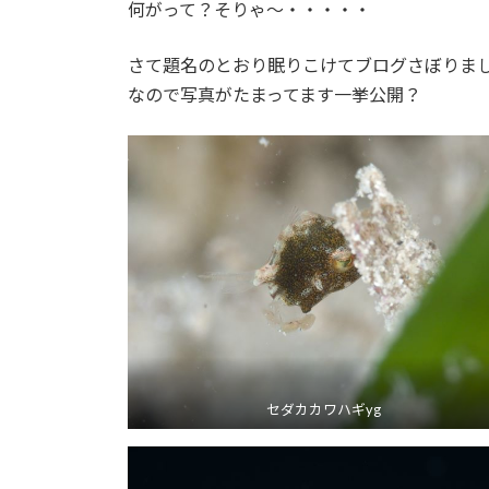
何がって？そりゃ～・・・・・
:
さて題名のとおり眠りこけてブログさぼりま
なので写真がたまってます一挙公開？
セダカカワハギyg