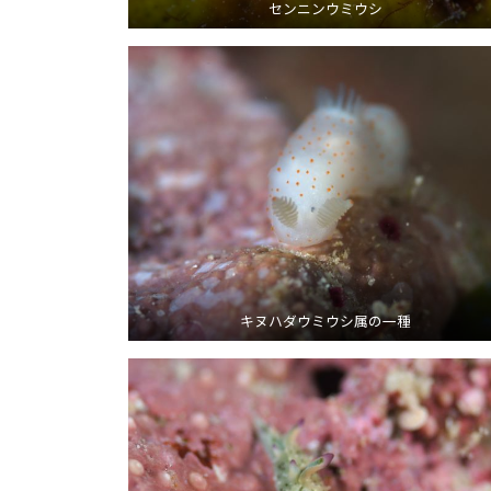
センニンウミウシ
キヌハダウミウシ属の一種