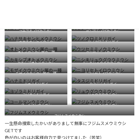
ブチウミウシ
テンテンウミウシ
キシマオトメウミウシ
ヒオドシユビウミウシ
コナユキイロウミウシ
センテンイロウミウシ
ハナサキセンヒメウミウシ
ツノクロミドリガイ
オトメウミウシ属の一種
ウツセミミノウミウシ
カキシブオトメウミウシ
ニシキリュウグウウミウシ
モザイクウミウシ属の一種
ニヨリセトイロウミウシ
ハナミドリガイ
タスジミドリガイ
ヨゾラミドリガイ
リュウグウウミウシ
コールマンウミウシ
フジムスメウミウシ
フジムスメウミウシ
一生懸命捜索したかいがありまして無事にフジムスメウミウシ
GETです
色が白いのはお客様自力で見つけてました（苦笑）