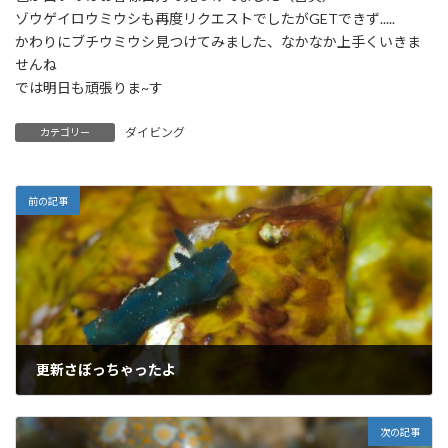
ゾウゲイロウミウシも再度リクエストでしたがGETできず.....
かわりにブチウミウシ見つけてみました、なかなか上手くいきま
せんね
では明日も頑張りま~す
ダイビング
カテゴリー
前の記事
更新さぼっちゃったよ
2021年8月15日
次の記事