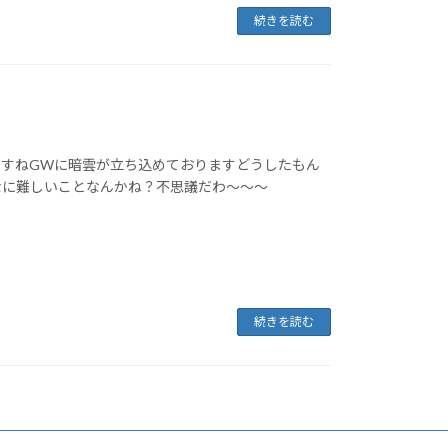
続きを読む
ですねGWに暗雲が立ち込めておりますどうしたもん
なに難しいことなんかね？不思議だわ～～～
続きを読む