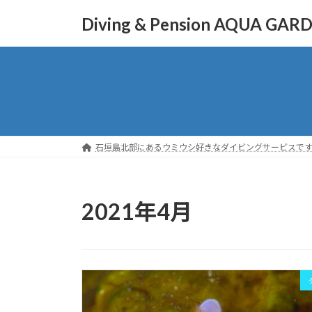
コ
ナ
Diving & Pension AQUA GAR
ン
ビ
テ
ゲ
ン
ー
ツ
シ
へ
ョ
ス
ン
キ
に
ッ
移
石垣島北部にあるウミウシ好きなダイビングサービスで
プ
動
2021年4月