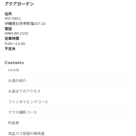
アクアガーデン
住所
907-0451
沖縄県石垣市桴海337-23
電話
0980-89-2152
営業時間
9:00～21:00
不定休
Contents
HOME
お店の紹介
お店までのアクセス
ファンダイビングコース
マクロ撮影コース
料金表
高圧ガス容器の再検査