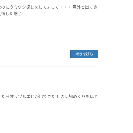
なのにウミウシ探しをしてまして・・・ 意外と出てき
会得した感じ
続きを読む
てたらオリヅルエビが出てきた！ ガレ場めくりをほと