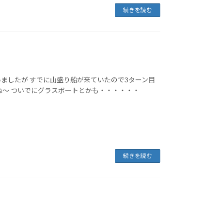
続きを読む
ましたが すでに山盛り船が来ていたので3ターン目
ね～ ついでにグラスボートとかも・・・・・・
続きを読む