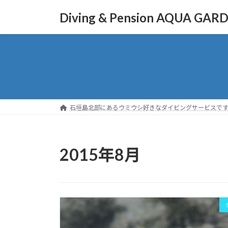
コ
ナ
Diving & Pension AQUA GAR
ン
ビ
テ
ゲ
ン
ー
ツ
シ
へ
ョ
ス
ン
キ
に
ッ
移
石垣島北部にあるウミウシ好きなダイビングサービスで
プ
動
2015年8月