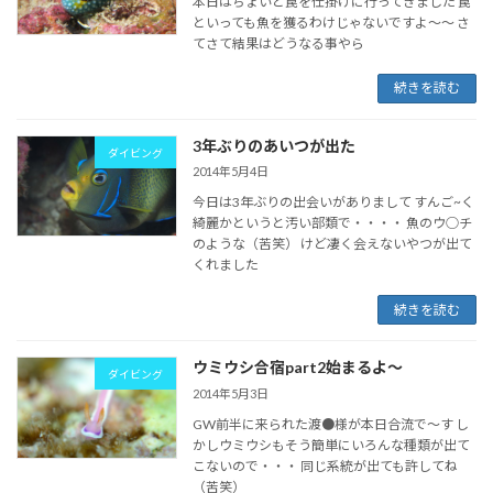
本日はちょいと罠を仕掛けに行ってきました 罠
といっても魚を獲るわけじゃないですよ～～ さ
てさて結果はどうなる事やら
続きを読む
3年ぶりのあいつが出た
ダイビング
2014年5月4日
今日は3年ぶりの出会いがありまして すんご~く
綺麗かというと汚い部類で・・・・ 魚のウ○チ
のような（苦笑） けど凄く会えないやつが出て
くれました
続きを読む
ウミウシ合宿part2始まるよ～
ダイビング
2014年5月3日
GW前半に来られた渡●様が本日合流で～す し
かしウミウシもそう簡単にいろんな種類が出て
こないので・・・ 同じ系統が出ても許してね
（苦笑）