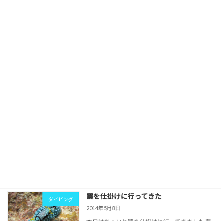
ダイビング
2014年5月23日
ここ数年で一番雨が降ってる梅雨な気がする石
垣島です 今日も降ったりやんだりを繰り返し
あぁ～太陽が見たい さて今日は秘密兵器を持ち
出し遊んで来ましたよ！
続きを読む
ウミウシが夏の種類になってきた！
ダイビング
2014年5月14日
春先のウミウシがだんだん減ってきて夏のウミ
ウシが出てくるようになりました そろそろウミ
ウシフリークにとって受難の季節がやってきそ
うです（苦笑）
続きを読む
罠を仕掛けに行ってきた
ダイビング
2014年5月8日