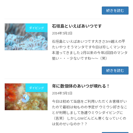
続きを読む
石垣島といえばあいつです
ダイビング
2014年5月2日
石垣島といえばあいつです大きさ3ｍ越えの平
たいやつ そうマンタです今日は珍しくマンタ2
本潜ってきました 2月以来の今年2回目のマンタ
狙い・・・少ないですね～～（笑）
続きを読む
年に数個体のあいつが現れる！
ダイビング
2014年5月1日
今日は初めて当店をご利用いただくお客様がい
たので最初は旬ものの予定が ウミウシ好きなこ
とが判明しまして急遽ウミウシダイビングに
（苦笑） しかしGWどんどん寒くなっていくの
は気のせいなのか？？