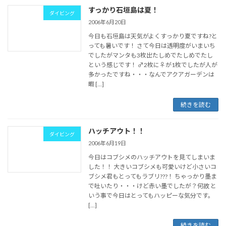
すっかり石垣島は夏！
ダイビング
2006年6月20日
今日も石垣島は天気がよくすっかり夏ですね?と
っても暑いです！ さて今日は透明度がいまいち
でしたがマンタも3枚出たしめでたしめでたし
という感じです！ ♂2枚に♀が1枚でしたが人が
多かったですね・・・なんでアクアガーデンは
暇 […]
続きを読む
ハッチアウト！！
ダイビング
2006年6月19日
今日はコブシメのハッチアウトを見てしまいま
した！！ 大きいコブシメも可愛いけど小さいコ
ブシメ君もとってもラブリ???！ ちゃっかり墨ま
で吐いたり・・・けど赤い墨でしたが？何故 と
いう事で今日はとってもハッピーな気分です。
[…]
続きを読む