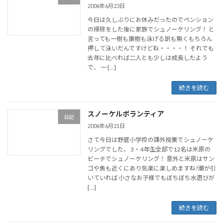
2006年6月23日
今日は久しぶりにお休みだったのでペンション
の掃除をした後に家族でシュノーケリング！ と
言っても一樹も康樹も泳げる訳も無くもちろん
押して泳いだんですけどね・・・・！ それでも
去年に比べれば二人とも少しは成長したよう
で、 一 […]
続きを読む
スノーケルボランティア
日記
2006年6月21日
さて今日は野底小学校の課外授業でシュノーケ
リングでした、 3・4年生全部で12名は米原の
ビーチでシュノーケリング！ 意外と米原はサン
ゴや魚も近くにあり気楽に楽しめますね?潮が引
いていれば 小さなお子様でもぼちぼち水遊びが
[…]
続きを読む