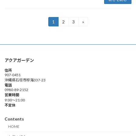
投
1
2
3
»
固
固
固
定
定
定
稿
ペ
ペ
ペ
ー
ー
ー
の
ジ
ジ
ジ
ペ
アクアガーデン
ー
住所
ジ
907-0451
沖縄県石垣市桴海337-23
送
電話
0980-89-2152
り
営業時間
9:00～21:00
不定休
Contents
HOME